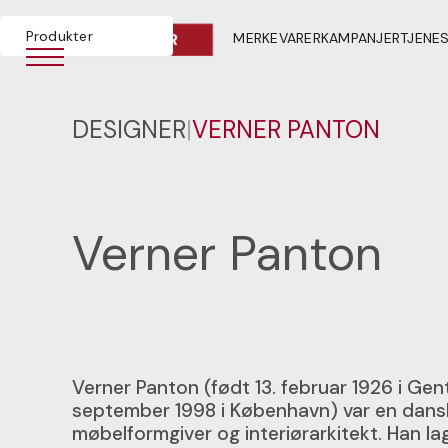
Produkter
MERKEVARER
KAMPANJER
TJENE
DESIGNER
|
VERNER PANTON
Verner Panton
Verner Panton (født 13. februar 1926 i Gen
september 1998 i København) var en dans
møbelformgiver og interiørarkitekt. Han l