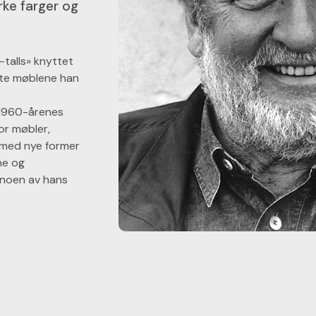
rke farger og
talls» knyttet
ente møblene han
 1960-årenes
or møbler,
 med nye former
ne og
 noen av hans