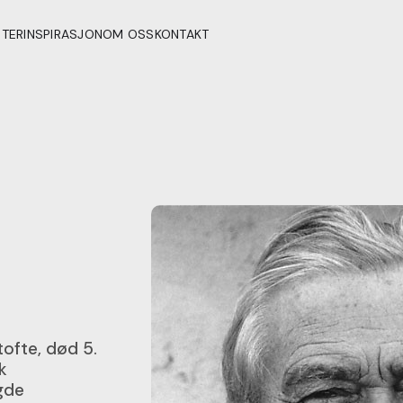
STER
INSPIRASJON
OM OSS
KONTAKT
tofte, død 5.
k
agde