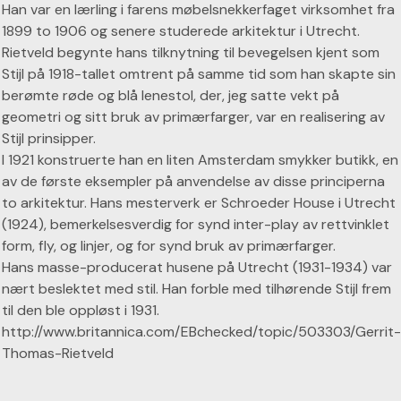
Han var en lærling i farens møbelsnekkerfaget virksomhet fra
1899 to 1906 og senere studerede arkitektur i Utrecht.
Rietveld begynte hans tilknytning til bevegelsen kjent som
Stijl på 1918-tallet omtrent på samme tid som han skapte sin
berømte røde og blå lenestol, der, jeg satte vekt på
geometri og sitt bruk av primærfarger, var en realisering av
Stijl prinsipper.
I 1921 konstruerte han en liten Amsterdam smykker butikk, en
av de første eksempler på anvendelse av disse principerna
to arkitektur. Hans mesterverk er Schroeder House i Utrecht
(1924), bemerkelsesverdig for synd inter-play av rettvinklet
form, fly, og linjer, og for synd bruk av primærfarger.
Hans masse-producerat husene på Utrecht (1931-1934) var
nært beslektet med stil. Han forble med tilhørende Stijl frem
til den ble oppløst i 1931.
http://www.britannica.com/EBchecked/topic/503303/Gerrit-
Thomas-Rietveld