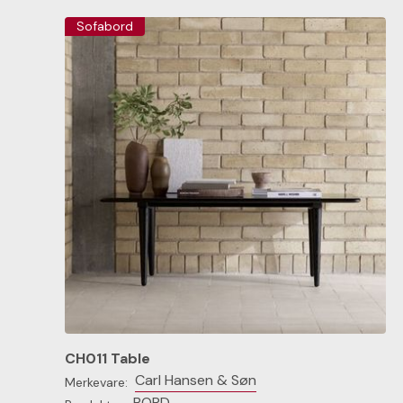
Sofabord
CH011 Table
Carl Hansen & Søn
Merkevare:
BORD