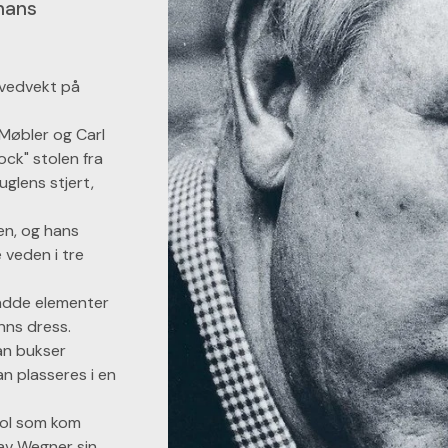
 hans
ovedvekt på
Møbler og Carl
ock" stolen fra
uglens stjert,
en, og hans
 veden i tre
hadde elementer
nns dress.
an bukser
an plasseres i en
tol som kom
 av Wegner sin