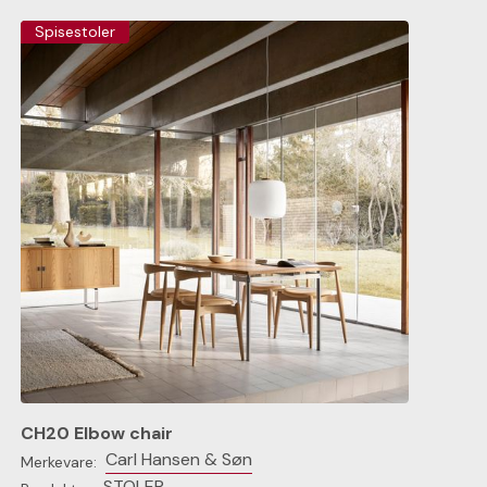
Spisestoler
CH20 Elbow chair
Carl Hansen & Søn
Merkevare:
STOLER