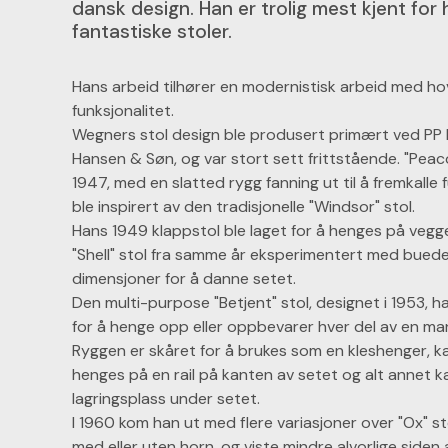
dansk design. Han er trolig mest kjent for
fantastiske stoler.
Hans arbeid tilhører en modernistisk arbeid med h
funksjonalitet.
Wegners stol design ble produsert primært ved PP 
Hansen & Søn, og var stort sett frittstående. "Peac
1947, med en slatted rygg fanning ut til å fremkalle f
ble inspirert av den tradisjonelle "Windsor" stol.
Hans 1949 klappstol ble laget for å henges på vegg
"Shell" stol fra samme år eksperimentert med buede
dimensjoner for å danne setet.
Den multi-purpose "Betjent" stol, designet i 1953, 
for å henge opp eller oppbevarer hver del av en ma
Ryggen er skåret for å brukes som en kleshenger, k
henges på en rail på kanten av setet og alt annet k
lagringsplass under setet.
I 1960 kom han ut med flere variasjoner over "Ox" s
med eller uten horn, og viste mindre alvorlige siden