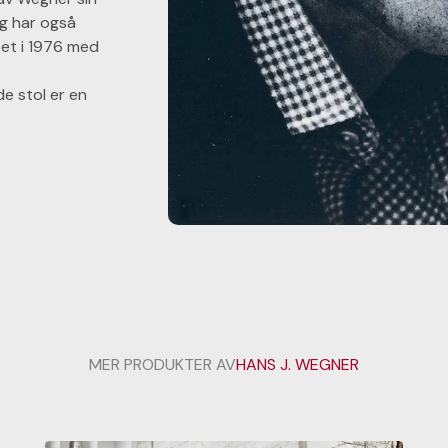
og har også
tet i 1976 med
de stol er en
MER PRODUKTER AV
HANS J. WEGNER