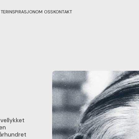
STER
INSPIRASJON
OM OSS
KONTAKT
vellykket
den
 århundret