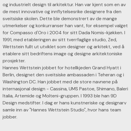
og industrielt design til arkitektur. Han var kjent som en av
de mest innovative og innflytelsesrike designere fra den
sveitsiske skolen. Dette ble demonstrert av de mange
utmerkelser og konkurranser han vant, for eksempel valget
for Compasso d'Oro i 2004 for sitt Dada Nomis-kjøkken. I
1991, med etableringen av sitt tverrfaglige studio, Zed,
Wettstein fullt ut utviklet som designer og arkitekt, ved å
etablere sitt bedriftens image og designe arkitektoniske
prosjekter.
Hannes Wettstein jobbet for hotellkjeden Grand Hyatt i
Berlin, designet den sveitsiske ambassaden i Teheran og i
Washington DC. Han jobbet med de store navnene på
internasjonal design - Cassina, UMS Pastoe, Shimano, Baleri
Italia, Artemide og Molteni-gruppen. I 1993 ble han 9D
Design medstifter. I dag er hans kunstneriske og designarv
samle inn av "Hannes Wettstein Studio", hvor hans team
jobber.