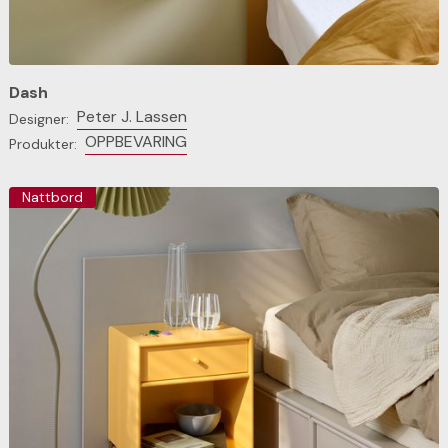
Dash
Peter J. Lassen
Designer:
OPPBEVARING
Produkter:
Nattbord