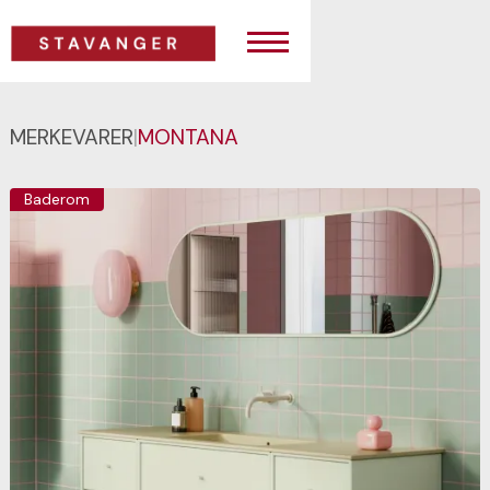
MERKEVARER
|
MONTANA
Baderom