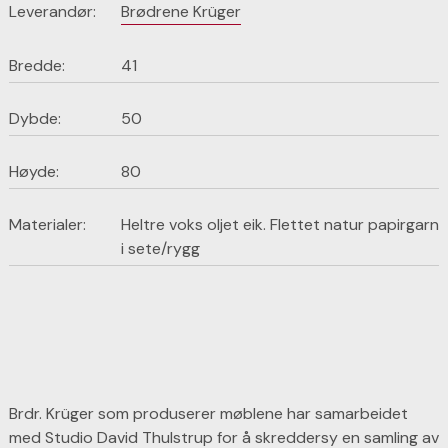
Leverandør:
Brødrene Krüger
Bredde:
41
Dybde:
50
Høyde:
80
Materialer:
Heltre voks oljet eik. Flettet natur papirgarn
i sete/rygg
Brdr. Krüger som produserer møblene har samarbeidet
med Studio David Thulstrup for å skreddersy en samling av